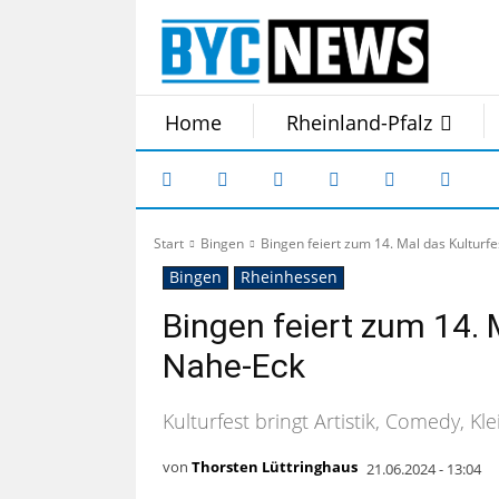
Home
Rheinland-Pfalz
Start
Bingen
Bingen feiert zum 14. Mal das Kulturf
Bingen
Rheinhessen
Bingen feiert zum 14. 
Nahe-Eck
Kulturfest bringt Artistik, Comedy, 
von
Thorsten Lüttringhaus
21.06.2024 - 13:04