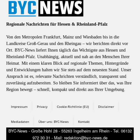
Regionale Nachrichten für Hessen & Rheinland-Pfalz
Von den Metropolen Frankfurt, Mainz und Wiesbaden bis in die
Landkreise Groß-Gerau und den Rheingau – wir berichten direkt vor
Ort. BYC-News liefert Ihnen täglich das Wichtigste aus Hessen und
Rheinland-Pfalz. Unabhängig, aktuell und nah an den Menschen Ihrer
Heimat. Mit einem klaren Blick auf regionale Themen, Hintergründe
und Entwicklungen halten wir Sie stets auf dem neuesten Stand. Unser
Anspruch ist es, relevante Nachrichten verständlich, transparent und
zuverlässig aufzubereiten. So bleiben Sie informiert über das, was Ihre
Region bewegt – schnell, kompakt und direkt aus Ihrer Umgebung.
Impressum
Privacy
Cookie-Richtlinie (EU)
Disclaimer
Mediadaten
Über uns: BYC-News
Kontakt
BYC-News - Große Hohl 28 - 55263 Ingelheim am Rhein - Tel. 06132
972 30 31 - Mail: redaktion@byc-news.de