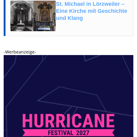
St. Michael in Lörzweiler –
Eine Kirche mit Geschichte
und Klang
-Werbeanzeige-