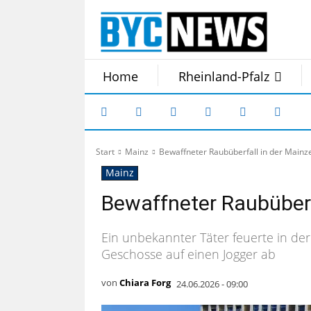
Home
Rheinland-Pfalz
Start
Mainz
Bewaffneter Raubüberfall in der Mainz
Mainz
Bewaffneter Raubüberf
Ein unbekannter Täter feuerte in de
Geschosse auf einen Jogger ab
von
Chiara Forg
24.06.2026 - 09:00