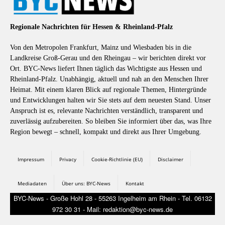
Regionale Nachrichten für Hessen & Rheinland-Pfalz
Von den Metropolen Frankfurt, Mainz und Wiesbaden bis in die
Landkreise Groß-Gerau und den Rheingau – wir berichten direkt vor
Ort. BYC-News liefert Ihnen täglich das Wichtigste aus Hessen und
Rheinland-Pfalz. Unabhängig, aktuell und nah an den Menschen Ihrer
Heimat. Mit einem klaren Blick auf regionale Themen, Hintergründe
und Entwicklungen halten wir Sie stets auf dem neuesten Stand. Unser
Anspruch ist es, relevante Nachrichten verständlich, transparent und
zuverlässig aufzubereiten. So bleiben Sie informiert über das, was Ihre
Region bewegt – schnell, kompakt und direkt aus Ihrer Umgebung.
Impressum
Privacy
Cookie-Richtlinie (EU)
Disclaimer
Mediadaten
Über uns: BYC-News
Kontakt
BYC-News - Große Hohl 28 - 55263 Ingelheim am Rhein - Tel. 06132
972 30 31 - Mail: redaktion@byc-news.de