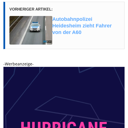
VORHERIGER ARTIKEL:
Autobahnpolizei
Heidesheim zieht Fahrer
von der A60
-Werbeanzeige-