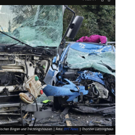
wischen Bingen und Trechtingshausen | Foto:
BYC-News
| Thorsten Lüttringhaus