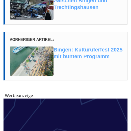
zwischen Bingen und
Trechtingshausen
VORHERIGER ARTIKEL:
Bingen: Kulturuferfest 2025
mit buntem Programm
-Werbeanzeige-