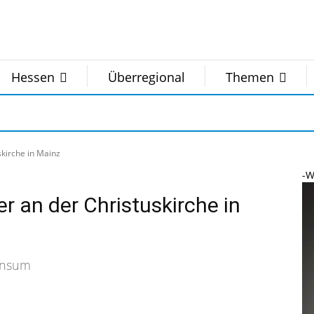
Hessen
Überregional
Themen
skirche in Mainz
-W
r an der Christuskirche in
onsum