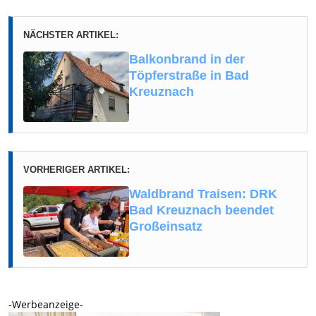
NÄCHSTER ARTIKEL:
Balkonbrand in der
Töpferstraße in Bad
Kreuznach
VORHERIGER ARTIKEL:
Waldbrand Traisen: DRK
Bad Kreuznach beendet
Großeinsatz
-Werbeanzeige-