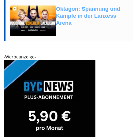
Oktagon: Spannung und
Kämpfe in der Lanxess
Arena
-Werbeanzeige-