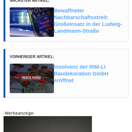
NÄCHSTER ARTIKEL:
Bewaffneter
Nachbarschaftsstreit:
Großeinsatz in der Ludwig-
Landmann-Straße
VORHERIGER ARTIKEL:
Insolvenz der RIM-LI
Baudekoration GmbH
eröffnet
-Werbeanzeige-