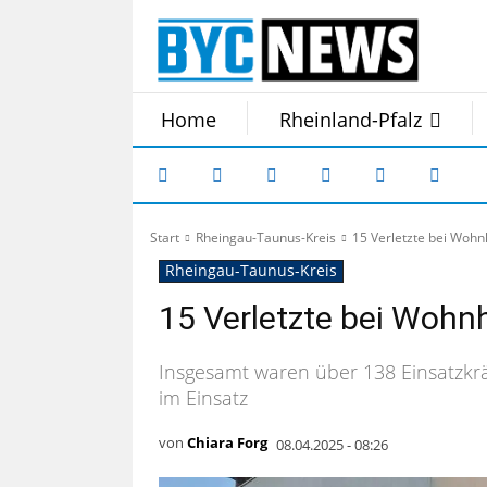
Home
Rheinland-Pfalz
Start
Rheingau-Taunus-Kreis
15 Verletzte bei Woh
Rheingau-Taunus-Kreis
15 Verletzte bei Wohn
Insgesamt waren über 138 Einsatzkrä
im Einsatz
von
Chiara Forg
08.04.2025 - 08:26