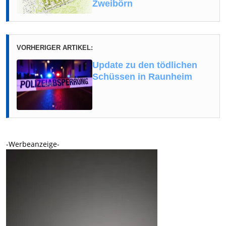
Zweibörn
VORHERIGER ARTIKEL:
Update zu den tödlichen
Schüssen in Raunheim
-Werbeanzeige-