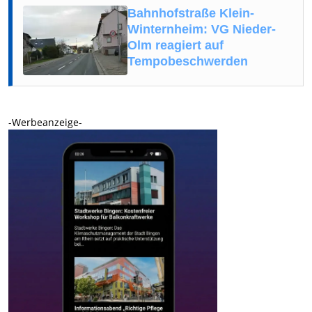
Bahnhofstraße Klein-
Winternheim: VG Nieder-
Olm reagiert auf
Tempobeschwerden
-Werbeanzeige-