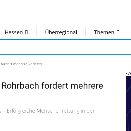
Hessen
Überregional
Themen
 fordert mehrere Verletzte
-W
A Rohrbach fordert mehrere
 – Erfolgreiche Menschenrettung in der