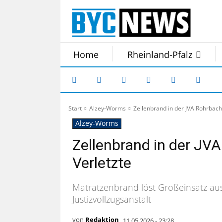
Home
Rheinland-Pfalz
Start
Alzey-Worms
Zellenbrand in der JVA Rohrbach
Alzey-Worms
Zellenbrand in der JV
Verletzte
Matratzenbrand löst Großeinsatz aus
Justizvollzugsanstalt
von
Redaktion
11.05.2026 - 23:28