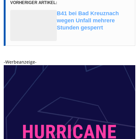
VORHERIGER ARTIKEL:
B41 bei Bad Kreuznach
wegen Unfall mehrere
Stunden gesperrt
-Werbeanzeige-