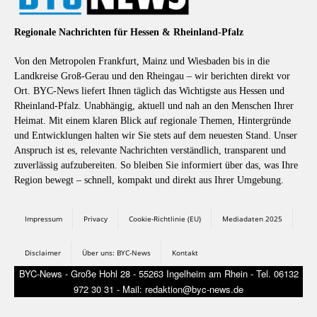
Regionale Nachrichten für Hessen & Rheinland-Pfalz
Von den Metropolen Frankfurt, Mainz und Wiesbaden bis in die
Landkreise Groß-Gerau und den Rheingau – wir berichten direkt vor
Ort. BYC-News liefert Ihnen täglich das Wichtigste aus Hessen und
Rheinland-Pfalz. Unabhängig, aktuell und nah an den Menschen Ihrer
Heimat. Mit einem klaren Blick auf regionale Themen, Hintergründe
und Entwicklungen halten wir Sie stets auf dem neuesten Stand. Unser
Anspruch ist es, relevante Nachrichten verständlich, transparent und
zuverlässig aufzubereiten. So bleiben Sie informiert über das, was Ihre
Region bewegt – schnell, kompakt und direkt aus Ihrer Umgebung.
Impressum
Privacy
Cookie-Richtlinie (EU)
Mediadaten 2025
Disclaimer
Über uns: BYC-News
Kontakt
BYC-News - Große Hohl 28 - 55263 Ingelheim am Rhein - Tel. 06132
972 30 31 - Mail: redaktion@byc-news.de