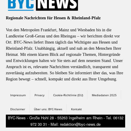
Regionale Nachrichten für Hessen & Rheinland-Pfalz
Von den Metropolen Frankfurt, Mainz und Wiesbaden bis in die
Landkreise Groß-Gerau und den Rheingau – wir berichten direkt vor
Ort. BYC-News liefert Ihnen täglich das Wichtigste aus Hessen und
Rheinland-Pfalz. Unabhängig, aktuell und nah an den Menschen Ihrer
Heimat. Mit einem klaren Blick auf regionale Themen, Hintergründe
und Entwicklungen halten wir Sie stets auf dem neuesten Stand. Unser
Anspruch ist es, relevante Nachrichten verständlich, transparent und
zuverlässig aufzubereiten. So bleiben Sie informiert über das, was Ihre
Region bewegt – schnell, kompakt und direkt aus Ihrer Umgebung.
Impressum
Privacy
Cookie-Richtlinie (EU)
Mediadaten 2025
Disclaimer
Über uns: BYC-News
Kontakt
BYC-News - Große Hohl 28 - 55263 Ingelheim am Rhein - Tel. 06132
972 30 31 - Mail: redaktion@byc-news.de