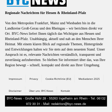
Regionale Nachrichten für Hessen & Rheinland-Pfalz
Von den Metropolen Frankfurt, Mainz und Wiesbaden bis in die
Landkreise Groß-Gerau und den Rheingau – wir berichten direkt vor
Ort. BYC-News liefert Ihnen täglich das Wichtigste aus Hessen und
Rheinland-Pfalz. Unabhängig, aktuell und nah an den Menschen Ihrer
Heimat. Mit einem klaren Blick auf regionale Themen, Hintergründe
und Entwicklungen halten wir Sie stets auf dem neuesten Stand. Unser
Anspruch ist es, relevante Nachrichten verständlich, transparent und
zuverlässig aufzubereiten. So bleiben Sie informiert über das, was Ihre
Region bewegt – schnell, kompakt und direkt aus Ihrer Umgebung.
Impressum
Privacy
Cookie-Richtlinie (EU)
Mediadaten 2025
Disclaimer
Über uns: BYC-News
Kontakt
BYC-News - Große Hohl 28 - 55263 Ingelheim am Rhein - Tel. 06132
972 30 31 - Mail: redaktion@byc-news.de