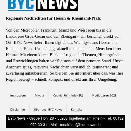
Regionale Nachrichten für Hessen & Rheinland-Pfalz
Von den Metropolen Frankfurt, Mainz und Wiesbaden bis in die
Landkreise Groß-Gerau und den Rheingau – wir berichten direkt vor
Ort. BYC-News liefert Ihnen täglich das Wichtigste aus Hessen und
Rheinland-Pfalz. Unabhängig, aktuell und nah an den Menschen Ihrer
Heimat. Mit einem klaren Blick auf regionale Themen, Hintergründe
und Entwicklungen halten wir Sie stets auf dem neuesten Stand. Unser
Anspruch ist es, relevante Nachrichten verständlich, transparent und
zuverlässig aufzubereiten. So bleiben Sie informiert über das, was Ihre
Region bewegt – schnell, kompakt und direkt aus Ihrer Umgebung.
Impressum
Privacy
Cookie-Richtlinie (EU)
Mediadaten 2025
Disclaimer
Über uns: BYC-News
Kontakt
BYC-News - Große Hohl 28 - 55263 Ingelheim am Rhein - Tel. 06132
972 30 31 - Mail: redaktion@byc-news.de