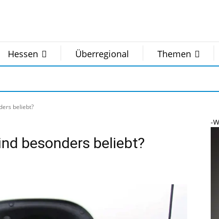
Hessen
Überregional
Themen
ers beliebt?
-W
ind besonders beliebt?