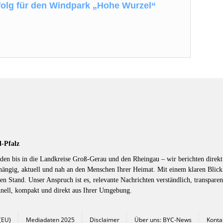
rfolg für den Windpark „Hohe Wurzel“
d-Pfalz
en bis in die Landkreise Groß-Gerau und den Rheingau – wir berichten direkt 
hängig, aktuell und nah an den Menschen Ihrer Heimat. Mit einem klaren Blic
en Stand. Unser Anspruch ist es, relevante Nachrichten verständlich, transparen
hnell, kompakt und direkt aus Ihrer Umgebung.
 (EU)
Mediadaten 2025
Disclaimer
Über uns: BYC-News
Konta