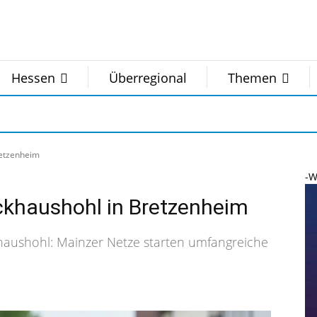
Hessen
Überregional
Themen
retzenheim
-W
ackhaushohl in Bretzenheim
aushohl: Mainzer Netze starten umfangreiche