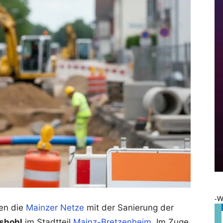
-W
en die
Mainzer Netze
mit der Sanierung der
shohl
im Stadtteil
Mainz-Bretzenheim
. Im Zuge