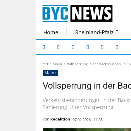
Home
Rheinland-Pfalz
Start
Mainz
Vollsperrung in der Backhaushohl in B
Mainz
Vollsperrung in der B
Verkehrsbehinderungen in der Backh
Sanierung unter Vollsperrung
von
Redaktion
07.02.2026 - 21:35