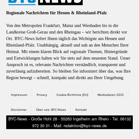
Regionale Nachrichten für Hessen & Rheinland-Pfalz
Von den Metropolen Frankfurt, Mainz und Wiesbaden bis in die
Landkreise Groß-Gerau und den Rheingau – wir berichten direkt vor
Ort. BYC-News liefert Ihnen täglich das Wichtigste aus Hessen und
Rheinland-Pfalz. Unabhängig, aktuell und nah an den Menschen Ihrer
Heimat. Mit einem klaren Blick auf regionale Themen, Hintergründe
und Entwicklungen halten wir Sie stets auf dem neuesten Stand. Unser
Anspruch ist es, relevante Nachrichten verständlich, transparent und
zuverlässig aufzubereiten. So bleiben Sie informiert über das, was Ihre
Region bewegt – schnell, kompakt und direkt aus Ihrer Umgebung.
Impressum
Privacy
Cookie-Richtlinie (EU)
Mediadaten 2025
Disclaimer
Über uns: BYC-News
Kontakt
BYC-News - Große Hohl 28 - 55263 Ingelheim am Rhein - Tel. 06132
972 30 31 - Mail: redaktion@byc-news.de