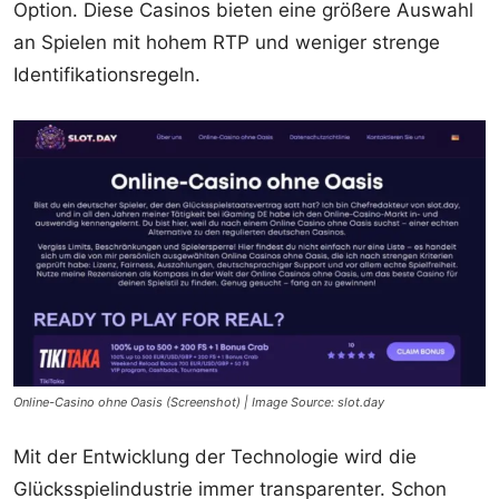
Option. Diese Casinos bieten eine größere Auswahl
an Spielen mit hohem RTP und weniger strenge
Identifikationsregeln.
Online-Casino ohne Oasis (Screenshot) | Image Source: slot.day
Mit der Entwicklung der Technologie wird die
Glücksspielindustrie immer transparenter. Schon