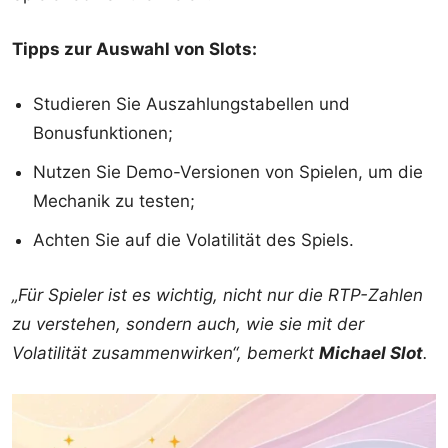
Tipps zur Auswahl von Slots:
Studieren Sie Auszahlungstabellen und
Bonusfunktionen;
Nutzen Sie Demo-Versionen von Spielen, um die
Mechanik zu testen;
Achten Sie auf die Volatilität des Spiels.
„Für Spieler ist es wichtig, nicht nur die RTP-Zahlen
zu verstehen, sondern auch, wie sie mit der
Volatilität zusammenwirken“, bemerkt
Michael Slot
.