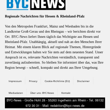
Regionale Nachrichten für Hessen & Rheinland-Pfalz
Von den Metropolen Frankfurt, Mainz und Wiesbaden bis in die
Landkreise Groß-Gerau und den Rheingau – wir berichten direkt vor
Ort. BYC-News liefert Ihnen täglich das Wichtigste aus Hessen und
Rheinland-Pfalz. Unabhängig, aktuell und nah an den Menschen Ihrer
Heimat. Mit einem klaren Blick auf regionale Themen, Hintergründe
und Entwicklungen halten wir Sie stets auf dem neuesten Stand. Unser
Anspruch ist es, relevante Nachrichten verständlich, transparent und
zuverlässig aufzubereiten. So bleiben Sie informiert über das, was Ihre
Region bewegt – schnell, kompakt und direkt aus Ihrer Umgebung.
Impressum
Privacy
Cookie-Richtlinie (EU)
Disclaimer
Mediadaten
Über uns: BYC-News
Kontakt
BYC-News - Große Hohl 28 - 55263 Ingelheim am Rhein - Tel. 06132
972 30 31 - Mail: redaktion@byc-news.de