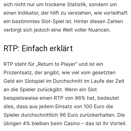
sich nicht nur um trockene Statistik, sondern um
einen Indikator, der hilft zu verstehen, wie vorteilhaft
ein bestimmtes Slot-Spiel ist. Hinter diesen Zahlen
verbirgt sich jedoch eine Welt voller Nuancen.
RTP: Einfach erklärt
RTP steht für „Return to Player“ und ist ein
Prozentsatz, der angibt, wie viel vom gesetzten
Geld ein Slotspiel im Durchschnitt im Laufe der Zeit
an die Spieler zurückgibt. Wenn ein Slot
beispielsweise einen RTP von 96% hat, bedeutet
dies, dass aus jedem Einsatz von 100 Euro die
Spieler durchschnittlich 96 Euro zurückerhalten. Die
übrigen 4% bleiben beim Casino – das ist ihr Vorteil.