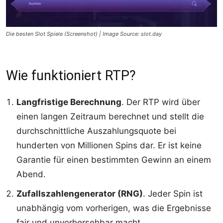
Die besten Slot Spiele (Screenshot) | Image Source: slot.day
Wie funktioniert RTP?
Langfristige Berechnung
. Der RTP wird über
einen langen Zeitraum berechnet und stellt die
durchschnittliche Auszahlungsquote bei
hunderten von Millionen Spins dar. Er ist keine
Garantie für einen bestimmten Gewinn an einem
Abend.
Zufallszahlengenerator (RNG)
. Jeder Spin ist
unabhängig vom vorherigen, was die Ergebnisse
fair und unvorhersehbar macht.