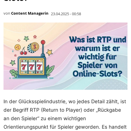
von
Content Managerin
23.04.2025 - 00:58
In der Glücksspielindustrie, wo jedes Detail zählt, ist
der Begriff RTP (Return to Player) oder „Rückgabe
an den Spieler“ zu einem wichtigen
Orientierungspunkt für Spieler geworden. Es handelt