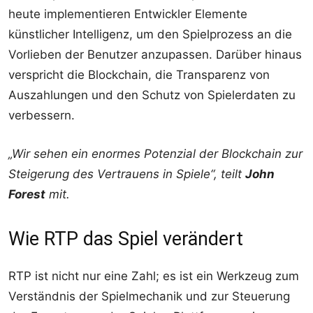
heute implementieren Entwickler Elemente
künstlicher Intelligenz, um den Spielprozess an die
Vorlieben der Benutzer anzupassen. Darüber hinaus
verspricht die Blockchain, die Transparenz von
Auszahlungen und den Schutz von Spielerdaten zu
verbessern.
„Wir sehen ein enormes Potenzial der Blockchain zur
Steigerung des Vertrauens in Spiele“, teilt
John
Forest
mit.
Wie RTP das Spiel verändert
RTP ist nicht nur eine Zahl; es ist ein Werkzeug zum
Verständnis der Spielmechanik und zur Steuerung