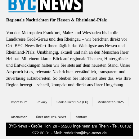
Regionale Nachrichten für Hessen & Rheinland-Pfalz
Von den Metropolen Frankfurt, Mainz und Wiesbaden bis in die
Landkreise Groß-Gerau und den Rheingau – wir berichten direkt vor
Ort. BYC-News liefert Ihnen täglich das Wichtigste aus Hessen und
Rheinland-Pfalz. Unabhängig, aktuell und nah an den Menschen Ihrer
Heimat. Mit einem klaren Blick auf regionale Themen, Hintergründe
und Entwicklungen halten wir Sie stets auf dem neuesten Stand. Unser
Anspruch ist es, relevante Nachrichten verständlich, transparent und
zuverlässig aufzubereiten. So bleiben Sie informiert über das, was Ihre
Region bewegt – schnell, kompakt und direkt aus Ihrer Umgebung.
Impressum
Privacy
Cookie-Richtlinie (EU)
Mediadaten 2025
Disclaimer
Über uns: BYC-News
Kontakt
BYC-News - Große Hohl 28 - 55263 Ingelheim am Rhein - Tel. 06132
972 30 31 - Mail: redaktion@byc-news.de