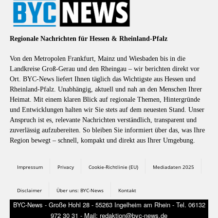
Regionale Nachrichten für Hessen & Rheinland-Pfalz
Von den Metropolen Frankfurt, Mainz und Wiesbaden bis in die
Landkreise Groß-Gerau und den Rheingau – wir berichten direkt vor
Ort. BYC-News liefert Ihnen täglich das Wichtigste aus Hessen und
Rheinland-Pfalz. Unabhängig, aktuell und nah an den Menschen Ihrer
Heimat. Mit einem klaren Blick auf regionale Themen, Hintergründe
und Entwicklungen halten wir Sie stets auf dem neuesten Stand. Unser
Anspruch ist es, relevante Nachrichten verständlich, transparent und
zuverlässig aufzubereiten. So bleiben Sie informiert über das, was Ihre
Region bewegt – schnell, kompakt und direkt aus Ihrer Umgebung.
Impressum
Privacy
Cookie-Richtlinie (EU)
Mediadaten 2025
Disclaimer
Über uns: BYC-News
Kontakt
BYC-News - Große Hohl 28 - 55263 Ingelheim am Rhein - Tel. 06132
972 30 31 - Mail: redaktion@byc-news.de