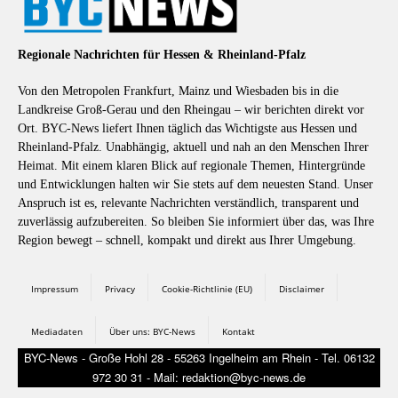
Regionale Nachrichten für Hessen & Rheinland-Pfalz
Von den Metropolen Frankfurt, Mainz und Wiesbaden bis in die
Landkreise Groß-Gerau und den Rheingau – wir berichten direkt vor
Ort. BYC-News liefert Ihnen täglich das Wichtigste aus Hessen und
Rheinland-Pfalz. Unabhängig, aktuell und nah an den Menschen Ihrer
Heimat. Mit einem klaren Blick auf regionale Themen, Hintergründe
und Entwicklungen halten wir Sie stets auf dem neuesten Stand. Unser
Anspruch ist es, relevante Nachrichten verständlich, transparent und
zuverlässig aufzubereiten. So bleiben Sie informiert über das, was Ihre
Region bewegt – schnell, kompakt und direkt aus Ihrer Umgebung.
Impressum
Privacy
Cookie-Richtlinie (EU)
Disclaimer
Mediadaten
Über uns: BYC-News
Kontakt
BYC-News - Große Hohl 28 - 55263 Ingelheim am Rhein - Tel. 06132
972 30 31 - Mail: redaktion@byc-news.de