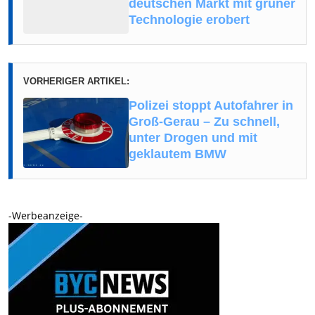
deutschen Markt mit grüner
Technologie erobert
VORHERIGER ARTIKEL:
Polizei stoppt Autofahrer in
Groß-Gerau – Zu schnell,
unter Drogen und mit
geklautem BMW
-Werbeanzeige-