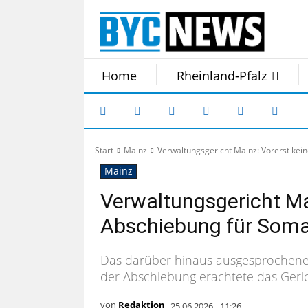
Home
Rheinland-Pfalz
Start
Mainz
Verwaltungsgericht Mainz: Vorerst kei
Mainz
Verwaltungsgericht Ma
Abschiebung für Somal
Das darüber hinaus ausgesprochene E
der Abschiebung erachtete das Geric
von
Redaktion
25.06.2026 - 11:26