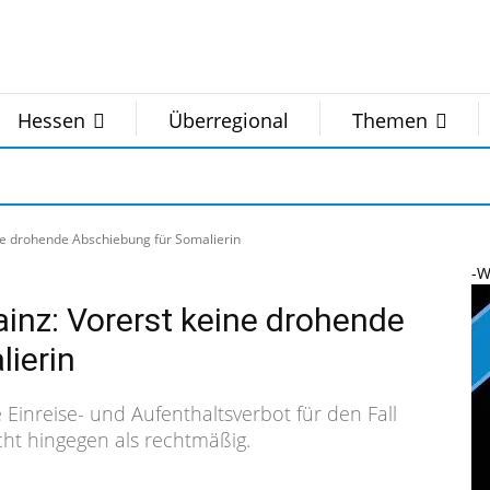
Hessen
Überregional
Themen
ne drohende Abschiebung für Somalierin
-W
inz: Vorerst keine drohende
ierin
inreise- und Aufenthaltsverbot für den Fall
ht hingegen als rechtmäßig.