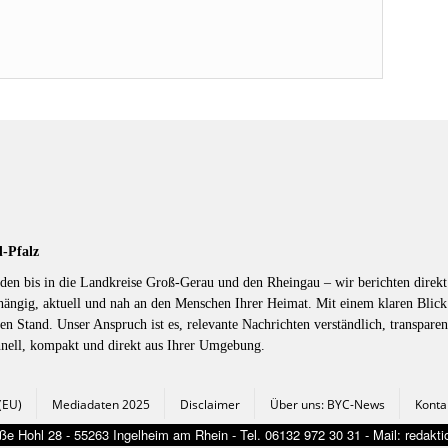
d-Pfalz
en bis in die Landkreise Groß-Gerau und den Rheingau – wir berichten direkt 
hängig, aktuell und nah an den Menschen Ihrer Heimat. Mit einem klaren Blic
en Stand. Unser Anspruch ist es, relevante Nachrichten verständlich, transparen
hnell, kompakt und direkt aus Ihrer Umgebung.
 (EU)
Mediadaten 2025
Disclaimer
Über uns: BYC-News
Konta
e Hohl 28 - 55263 Ingelheim am Rhein - Tel. 06132 972 30 31 - Mail: redak