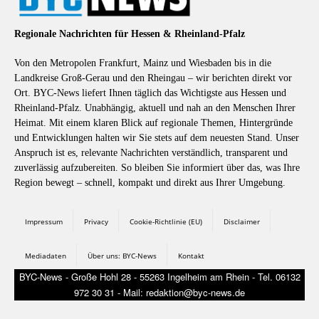
Regionale Nachrichten für Hessen & Rheinland-Pfalz
Von den Metropolen Frankfurt, Mainz und Wiesbaden bis in die
Landkreise Groß-Gerau und den Rheingau – wir berichten direkt vor
Ort. BYC-News liefert Ihnen täglich das Wichtigste aus Hessen und
Rheinland-Pfalz. Unabhängig, aktuell und nah an den Menschen Ihrer
Heimat. Mit einem klaren Blick auf regionale Themen, Hintergründe
und Entwicklungen halten wir Sie stets auf dem neuesten Stand. Unser
Anspruch ist es, relevante Nachrichten verständlich, transparent und
zuverlässig aufzubereiten. So bleiben Sie informiert über das, was Ihre
Region bewegt – schnell, kompakt und direkt aus Ihrer Umgebung.
Impressum
Privacy
Cookie-Richtlinie (EU)
Disclaimer
Mediadaten
Über uns: BYC-News
Kontakt
BYC-News - Große Hohl 28 - 55263 Ingelheim am Rhein - Tel. 06132
972 30 31 - Mail: redaktion@byc-news.de