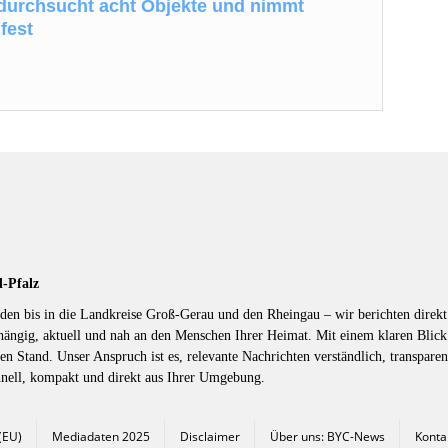
durchsucht acht Objekte und nimmt
fest
d-Pfalz
en bis in die Landkreise Groß-Gerau und den Rheingau – wir berichten direkt 
hängig, aktuell und nah an den Menschen Ihrer Heimat. Mit einem klaren Blic
en Stand. Unser Anspruch ist es, relevante Nachrichten verständlich, transparen
hnell, kompakt und direkt aus Ihrer Umgebung.
 (EU)
Mediadaten 2025
Disclaimer
Über uns: BYC-News
Konta