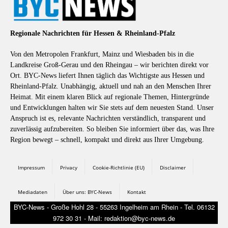
Regionale Nachrichten für Hessen & Rheinland-Pfalz
Von den Metropolen Frankfurt, Mainz und Wiesbaden bis in die
Landkreise Groß-Gerau und den Rheingau – wir berichten direkt vor
Ort. BYC-News liefert Ihnen täglich das Wichtigste aus Hessen und
Rheinland-Pfalz. Unabhängig, aktuell und nah an den Menschen Ihrer
Heimat. Mit einem klaren Blick auf regionale Themen, Hintergründe
und Entwicklungen halten wir Sie stets auf dem neuesten Stand. Unser
Anspruch ist es, relevante Nachrichten verständlich, transparent und
zuverlässig aufzubereiten. So bleiben Sie informiert über das, was Ihre
Region bewegt – schnell, kompakt und direkt aus Ihrer Umgebung.
Impressum
Privacy
Cookie-Richtlinie (EU)
Disclaimer
Mediadaten
Über uns: BYC-News
Kontakt
BYC-News - Große Hohl 28 - 55263 Ingelheim am Rhein - Tel. 06132
972 30 31 - Mail: redaktion@byc-news.de