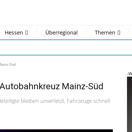
Hessen
Überregional
Themen
Mainz-Süd
-W
m Autobahnkreuz Mainz-Süd
eteiligte bleiben unverletzt, Fahrzeuge schnell