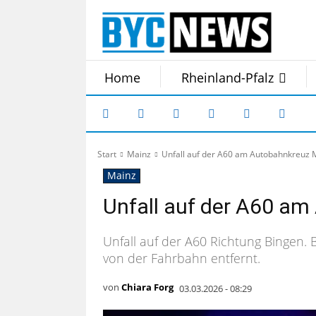
Home
Rheinland-Pfalz
Start
Mainz
Unfall auf der A60 am Autobahnkreuz 
Mainz
Unfall auf der A60 a
Unfall auf der A60 Richtung Bingen. B
von der Fahrbahn entfernt.
von
Chiara Forg
03.03.2026 - 08:29