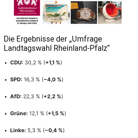
Die Ergebnisse der „Umfrage
Landtagswahl Rheinland-Pfalz“
CDU:
30,2 % (
+1,1 %
)
SPD:
16,3 % (
−4,0 %
)
AfD:
22,3 % (
+2,2 %
)
Grüne:
12,1 % (
+1,5 %
)
Linke:
5,3 % (
−0,4 %
)