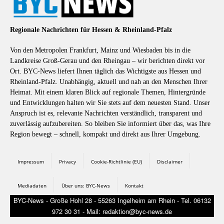
Regionale Nachrichten für Hessen & Rheinland-Pfalz
Von den Metropolen Frankfurt, Mainz und Wiesbaden bis in die
Landkreise Groß-Gerau und den Rheingau – wir berichten direkt vor
Ort. BYC-News liefert Ihnen täglich das Wichtigste aus Hessen und
Rheinland-Pfalz. Unabhängig, aktuell und nah an den Menschen Ihrer
Heimat. Mit einem klaren Blick auf regionale Themen, Hintergründe
und Entwicklungen halten wir Sie stets auf dem neuesten Stand. Unser
Anspruch ist es, relevante Nachrichten verständlich, transparent und
zuverlässig aufzubereiten. So bleiben Sie informiert über das, was Ihre
Region bewegt – schnell, kompakt und direkt aus Ihrer Umgebung.
Impressum
Privacy
Cookie-Richtlinie (EU)
Disclaimer
Mediadaten
Über uns: BYC-News
Kontakt
BYC-News - Große Hohl 28 - 55263 Ingelheim am Rhein - Tel. 06132
972 30 31 - Mail: redaktion@byc-news.de