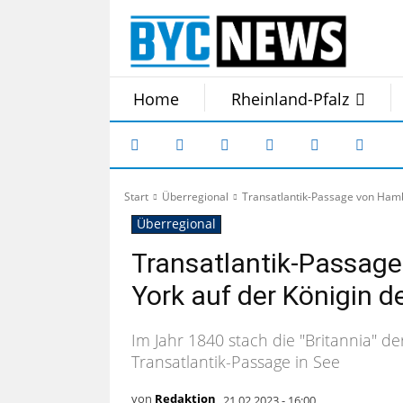
Home
Rheinland-Pfalz
Start
Überregional
Transatlantik-Passage von Ham
Überregional
Transatlantik-Passag
York auf der Königin d
Im Jahr 1840 stach die "Britannia" de
Transatlantik-Passage in See
von
Redaktion
21.02.2023 - 16:00