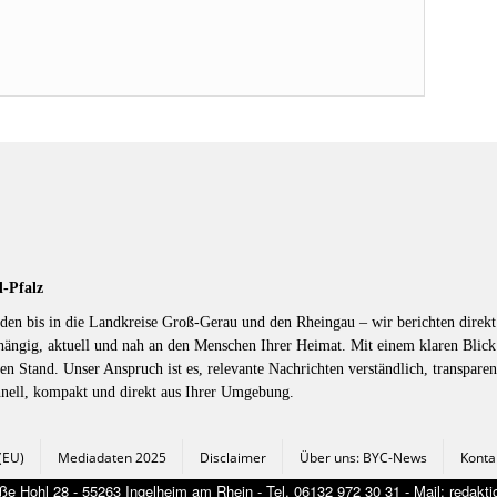
d-Pfalz
en bis in die Landkreise Groß-Gerau und den Rheingau – wir berichten direkt 
hängig, aktuell und nah an den Menschen Ihrer Heimat. Mit einem klaren Blic
en Stand. Unser Anspruch ist es, relevante Nachrichten verständlich, transparen
hnell, kompakt und direkt aus Ihrer Umgebung.
 (EU)
Mediadaten 2025
Disclaimer
Über uns: BYC-News
Konta
e Hohl 28 - 55263 Ingelheim am Rhein - Tel. 06132 972 30 31 - Mail: redak