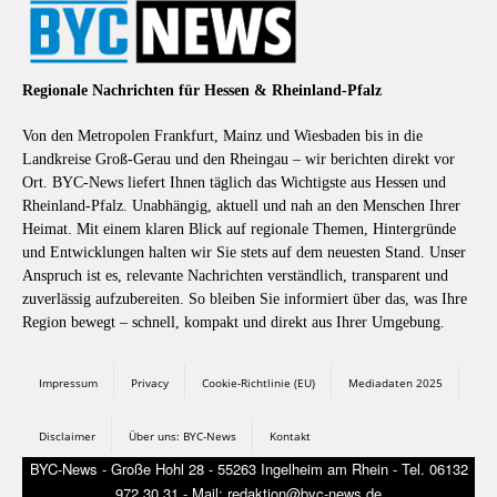
Regionale Nachrichten für Hessen & Rheinland-Pfalz
Von den Metropolen Frankfurt, Mainz und Wiesbaden bis in die
Landkreise Groß-Gerau und den Rheingau – wir berichten direkt vor
Ort. BYC-News liefert Ihnen täglich das Wichtigste aus Hessen und
Rheinland-Pfalz. Unabhängig, aktuell und nah an den Menschen Ihrer
Heimat. Mit einem klaren Blick auf regionale Themen, Hintergründe
und Entwicklungen halten wir Sie stets auf dem neuesten Stand. Unser
Anspruch ist es, relevante Nachrichten verständlich, transparent und
zuverlässig aufzubereiten. So bleiben Sie informiert über das, was Ihre
Region bewegt – schnell, kompakt und direkt aus Ihrer Umgebung.
Impressum
Privacy
Cookie-Richtlinie (EU)
Mediadaten 2025
Disclaimer
Über uns: BYC-News
Kontakt
BYC-News - Große Hohl 28 - 55263 Ingelheim am Rhein - Tel. 06132
972 30 31 - Mail: redaktion@byc-news.de