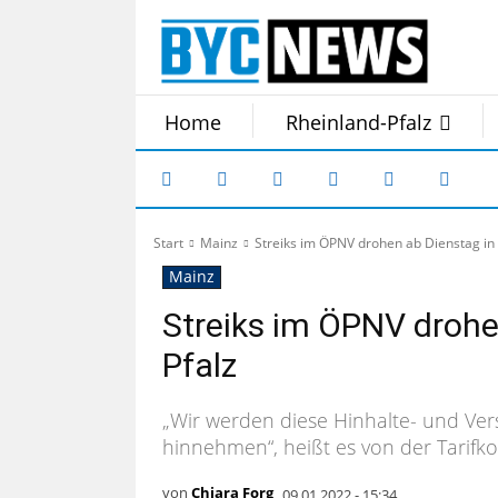
Home
Rheinland-Pfalz
Start
Mainz
Streiks im ÖPNV drohen ab Dienstag in 
Mainz
Streiks im ÖPNV drohe
Pfalz
„Wir werden diese Hinhalte- und Ver
hinnehmen“, heißt es von der Tarifk
von
Chiara Forg
09.01.2022 - 15:34