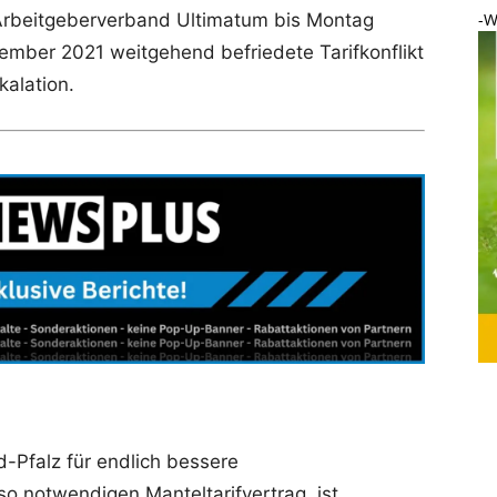
-W
n Arbeitgeberverband Ultimatum bis Montag
ember 2021 weitgehend befriedete Tarifkonflikt
kalation.
d-Pfalz für endlich bessere
o notwendigen Manteltarifvertrag, ist