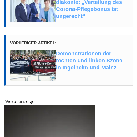
diakonie: „Verteilung des
Corona-Pflegebonus ist
ungerecht“
VORHERIGER ARTIKEL:
Demonstrationen der
rechten und linken Szene
in Ingelheim und Mainz
-Werbeanzeige-