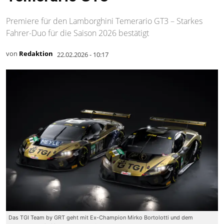
Premiere für den Lamborghini Temerario GT3 – Starkes
Fahrer-Duo für die Saison 2026 bestätigt
von
Redaktion
22.02.2026 - 10:17
Das TGI Team by GRT geht mit Ex-Champion Mirko Bortolotti und dem