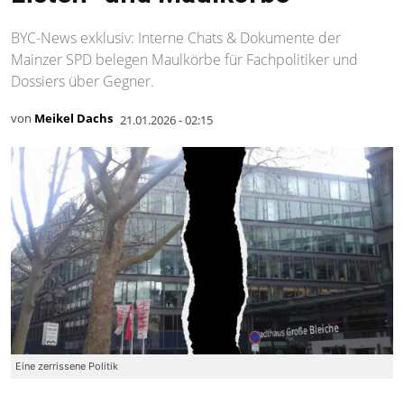
BYC-News exklusiv: Interne Chats & Dokumente der
Mainzer SPD belegen Maulkörbe für Fachpolitiker und
Dossiers über Gegner.
von
Meikel Dachs
21.01.2026 - 02:15
Eine zerrissene Politik