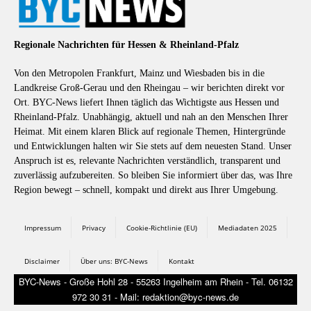
Regionale Nachrichten für Hessen & Rheinland-Pfalz
Von den Metropolen Frankfurt, Mainz und Wiesbaden bis in die
Landkreise Groß-Gerau und den Rheingau – wir berichten direkt vor
Ort. BYC-News liefert Ihnen täglich das Wichtigste aus Hessen und
Rheinland-Pfalz. Unabhängig, aktuell und nah an den Menschen Ihrer
Heimat. Mit einem klaren Blick auf regionale Themen, Hintergründe
und Entwicklungen halten wir Sie stets auf dem neuesten Stand. Unser
Anspruch ist es, relevante Nachrichten verständlich, transparent und
zuverlässig aufzubereiten. So bleiben Sie informiert über das, was Ihre
Region bewegt – schnell, kompakt und direkt aus Ihrer Umgebung.
Impressum
Privacy
Cookie-Richtlinie (EU)
Mediadaten 2025
Disclaimer
Über uns: BYC-News
Kontakt
BYC-News - Große Hohl 28 - 55263 Ingelheim am Rhein - Tel. 06132
972 30 31 - Mail: redaktion@byc-news.de