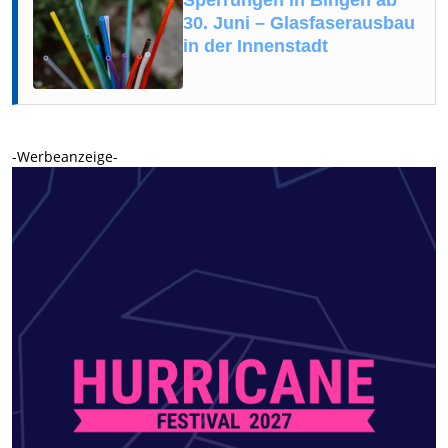
30. Juni – Glasfaserausbau
in der Innenstadt
-Werbeanzeige-