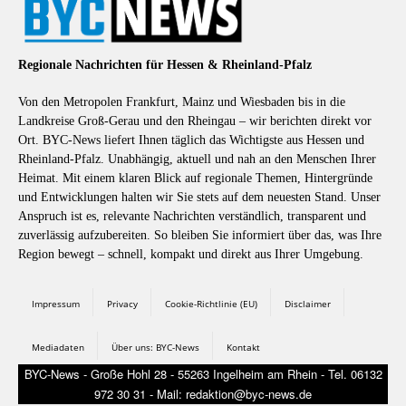
Regionale Nachrichten für Hessen & Rheinland-Pfalz
Von den Metropolen Frankfurt, Mainz und Wiesbaden bis in die
Landkreise Groß-Gerau und den Rheingau – wir berichten direkt vor
Ort. BYC-News liefert Ihnen täglich das Wichtigste aus Hessen und
Rheinland-Pfalz. Unabhängig, aktuell und nah an den Menschen Ihrer
Heimat. Mit einem klaren Blick auf regionale Themen, Hintergründe
und Entwicklungen halten wir Sie stets auf dem neuesten Stand. Unser
Anspruch ist es, relevante Nachrichten verständlich, transparent und
zuverlässig aufzubereiten. So bleiben Sie informiert über das, was Ihre
Region bewegt – schnell, kompakt und direkt aus Ihrer Umgebung.
Impressum
Privacy
Cookie-Richtlinie (EU)
Disclaimer
Mediadaten
Über uns: BYC-News
Kontakt
BYC-News - Große Hohl 28 - 55263 Ingelheim am Rhein - Tel. 06132
972 30 31 - Mail: redaktion@byc-news.de