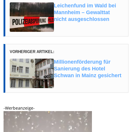
Leichenfund im Wald bei
Mannheim – Gewalttat
nicht ausgeschlossen
VORHERIGER ARTIKEL:
Millionenförderung für
Sanierung des Hotel
Schwan in Mainz gesichert
-Werbeanzeige-