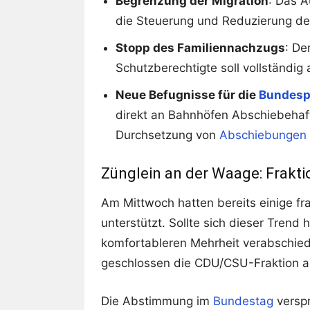
Begrenzung der Migration
: Das A
die Steuerung und Reduzierung der 
Stopp des Familiennachzugs
: De
Schutzberechtigte soll vollständig
Neue Befugnisse für die
Bundespo
direkt an Bahnhöfen Abschiebehaft
Durchsetzung von
Abschiebungen
Zünglein an der Waage: Frakt
Am Mittwoch hatten bereits einige f
unterstützt. Sollte sich dieser Trend
komfortableren Mehrheit verabschied
geschlossen die CDU/CSU-Fraktion a
Die Abstimmung im
Bundestag
verspr