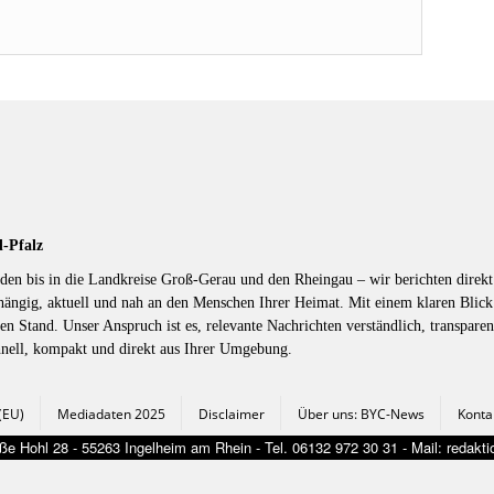
d-Pfalz
en bis in die Landkreise Groß-Gerau und den Rheingau – wir berichten direkt 
hängig, aktuell und nah an den Menschen Ihrer Heimat. Mit einem klaren Blic
en Stand. Unser Anspruch ist es, relevante Nachrichten verständlich, transparen
hnell, kompakt und direkt aus Ihrer Umgebung.
 (EU)
Mediadaten 2025
Disclaimer
Über uns: BYC-News
Konta
e Hohl 28 - 55263 Ingelheim am Rhein - Tel. 06132 972 30 31 - Mail: redak