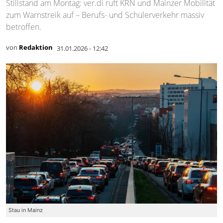
Stillstand am Montag: ver.di ruft KRN und Mainzer Mobilität
zum Warnstreik auf – Berufs- und Schülerverkehr massiv
betroffen.
von
Redaktion
31.01.2026 - 12:42
Stau in Mainz