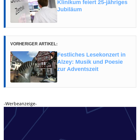
Klinikum feiert 25-jähriges
Jubiläum
VORHERIGER ARTIKEL:
Festliches Lesekonzert in
Alzey: Musik und Poesie
zur Adventszeit
-Werbeanzeige-