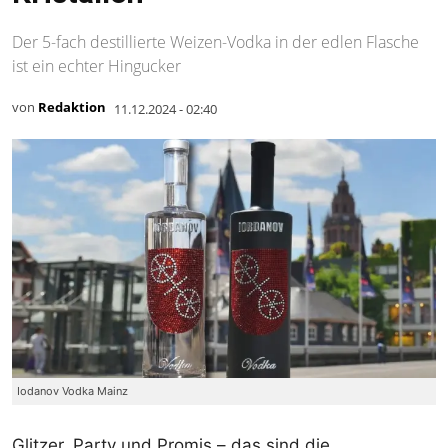
Der 5-fach destillierte Weizen-Vodka in der edlen Flasche
ist ein echter Hingucker
von
Redaktion
11.12.2024 - 02:40
Iodanov Vodka Mainz
Glitzer, Party und Promis – das sind die