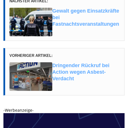
NÄCHSTER ARTIKEL:
Gewalt gegen Einsatzkräfte
bei
Fastnachtsveranstaltungen
VORHERIGER ARTIKEL:
Dringender Rückruf bei
Action wegen Asbest-
Verdacht
-Werbeanzeige-