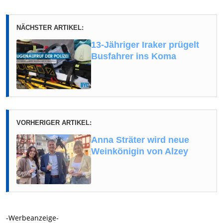
NÄCHSTER ARTIKEL:
13-Jähriger Iraker prügelt
Busfahrer ins Koma
VORHERIGER ARTIKEL:
Anna Sträter wird neue
Weinkönigin von Alzey
-Werbeanzeige-